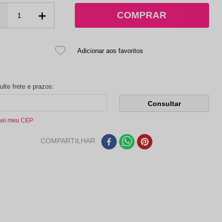
－
＋
sei meu CEP
COMPARTILHAR