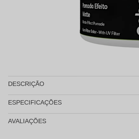
Protetor Solar
Tratamento Oral
P
Tônico e Adstringente`
DESCRIÇÃO
ESPECIFICAÇÕES
AVALIAÇÕES