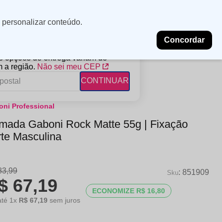
Minha
Insira uma
 personalizar conteúdo.
localização
conta
Concordar
PROMOÇÕES
NOSSAS LOJAS
BLOG
 e opções de entrega variam de
 a região.
Não sei meu CEP
CONTINUAR
ni Professional
FANTIL
RAGÂNCIAS
DESCARTÁVEIS
mada Gaboni Rock Matte 55g | Fixação
ampoo
erfumes
Algodão
rte Masculina
ndicionador
Lenços
eme de Pentear
Lenços Umedecidos
83
,
99
ave-in
:
851909
$
67
,
19
ECONOMIZE
R$
16
,
80
até
1
x
R$
67
,
19
sem juros