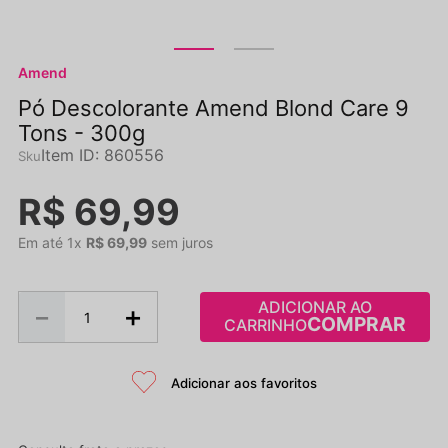
Amend
Pó Descolorante Amend Blond Care 9
Tons - 300g
Item ID
:
860556
R$
69
,
99
Em até
1
x
R$
69
,
99
sem juros
ADICIONAR AO
－
＋
CARRINHO