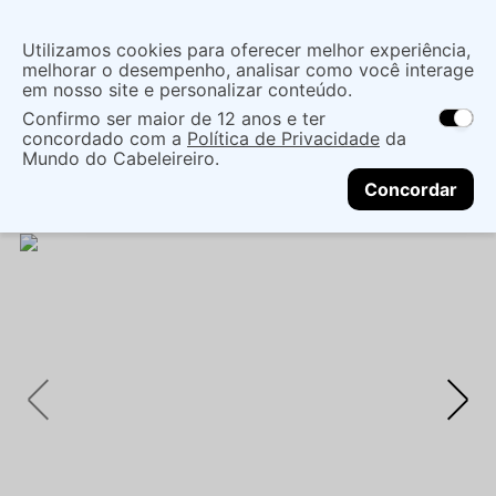
Insira uma
Utilizamos cookies para oferecer melhor experiência,
localização
melhorar o desempenho, analisar como você interage
em nosso site e personalizar conteúdo.
O que você procura?
Confirmo ser maior de 12 anos e ter
As ofertas e opções de entrega variam de
concordado com a
Política de Privacidade
da
acordo com a região.
Não sei meu CEP
Coloração
Produtos para Coloração
Mundo do Cabeleireiro.
CONTINUAR
Descolorantes
PÓ DESCOLORANTE AMEND
Concordar
BLOND CARE 9 TONS - 300G