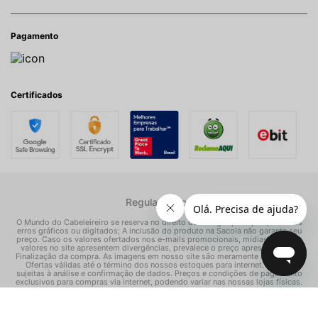
Pagamento
Certificados
Regulamentos
O Mundo do Cabeleireiro se reserva no direito de corrigir quaisquer possíveis
erros gráficos ou digitados; A inclusão do produto na Sacola não garante seu
preço. Caso os valores ofertados nos e-mails promocionais, mídias sociais e
valores no site apresentem divergências, prevalece o preço apresentado na
Finalização da compra. As imagens em nosso site são meramente ilustrativas.
Ofertas válidas até o término dos nossos estoques para internet. Vendas
sujeitas à análise e confirmação de dados. Preços e condições de pagamento
exclusivos para compras via internet, podendo variar nas nossas lojas físicas.
© Todos os direitos reservados Mundo dos Cosméticos S/A - CNPJ:
02.786.558/0001-70