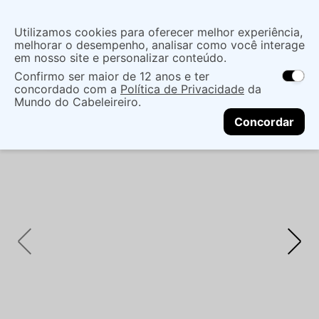
Insira uma
Utilizamos cookies para oferecer melhor experiência,
localização
melhorar o desempenho, analisar como você interage
em nosso site e personalizar conteúdo.
O que você procura?
Confirmo ser maior de 12 anos e ter
As ofertas e opções de entrega variam de
concordado com a
Política de Privacidade
da
acordo com a região.
Não sei meu CEP
Maquiagem
Face
Pó
PÓ COMPACTO
Mundo do Cabeleireiro.
CONTINUAR
ZANPHY FPS 35 SPECIAL LINE 01 - 12G
Concordar