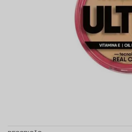
Protetor Solar
Tratamento Oral
P
Tônico e Adstringente`