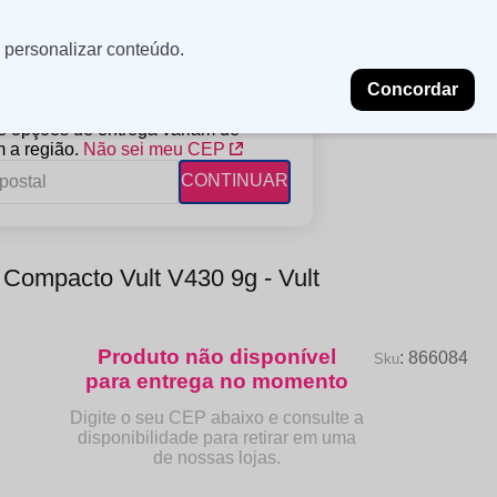
Minha
Insira uma
 personalizar conteúdo.
localização
conta
Concordar
PROMOÇÕES
NOSSAS LOJAS
BLOG
 e opções de entrega variam de
 a região.
Não sei meu CEP
CONTINUAR
FANTIL
RAGÂNCIAS
DESCARTÁVEIS
 Compacto Vult V430 9g - Vult
ampoo
erfumes
Algodão
ndicionador
Lenços
eme de Pentear
Lenços Umedecidos
:
866084
ave-in