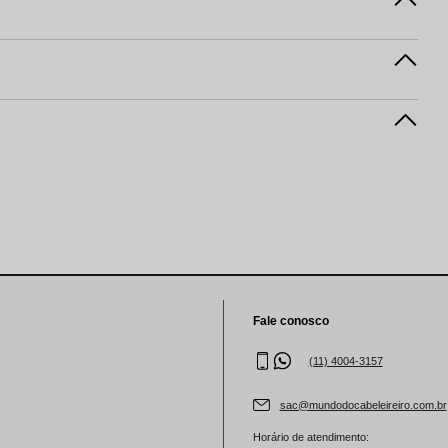
Fale conosco
(11) 4004-3157
sac@mundodocabeleireiro.com.br
Horário de atendimento: