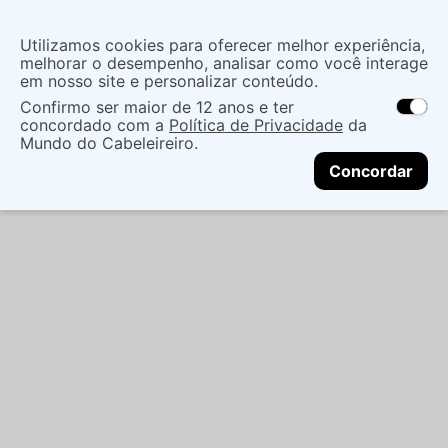
Insira uma
Utilizamos cookies para oferecer melhor experiência,
localização
melhorar o desempenho, analisar como você interage
em nosso site e personalizar conteúdo.
O que você procura?
Confirmo ser maior de 12 anos e ter
As ofertas e opções de entrega variam de
concordado com a
Política de Privacidade
da
acordo com a região.
Não sei meu CEP
Perfumes
Feminino
Importado
PERF
Mundo do Cabeleireiro.
CONTINUAR
BENETTON SISTE RED ROSE EDT 80ML - BENETTON
Concordar