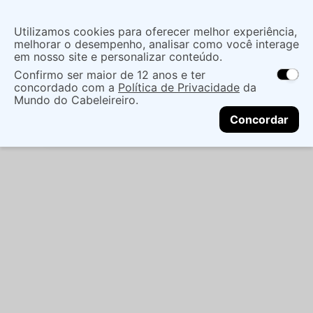
Insira uma
Utilizamos cookies para oferecer melhor experiência,
localização
melhorar o desempenho, analisar como você interage
em nosso site e personalizar conteúdo.
O que você procura?
Confirmo ser maior de 12 anos e ter
As ofertas e opções de entrega variam de
concordado com a
Política de Privacidade
da
acordo com a região.
Não sei meu CEP
Acessórios
Acessorios Cabelo
Pentes
Mundo do Cabeleireiro.
CONTINUAR
PENTE VERTIX CERAMIC 280C L2
Concordar