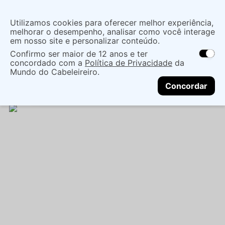
Insira uma
Utilizamos cookies para oferecer melhor experiência,
localização
melhorar o desempenho, analisar como você interage
em nosso site e personalizar conteúdo.
O que você procura?
Confirmo ser maior de 12 anos e ter
As ofertas e opções de entrega variam de
concordado com a
Política de Privacidade
da
acordo com a região.
Não sei meu CEP
Acessórios
Acessorios Cabelo
Pentes
Mundo do Cabeleireiro.
CONTINUAR
PENTE DOBRÁVEL HAIR TAG 7047 (104) - HAIR
Concordar
TAG