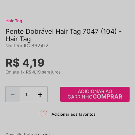
Hair Tag
Pente Dobrável Hair Tag 7047 (104) -
Hair Tag
Item ID
:
862412
R$
4
,
19
Em até
1
x
R$
4
,
19
sem juros
ADICIONAR AO
－
＋
CARRINHO