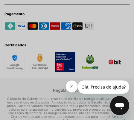
Pagamento
Certificados
Regulamentos
O Mundo do Cabeleireiro se reserva no direito de corrigir quaisquer possíveis
erros gráficos ou digitados; A inclusão do produto na Sacola não garante seu
preço. Caso os valores ofertados nos e-mails promocionais, mídias sociais e
valores no site apresentem divergências, prevalece o preço apresentado na
Finalização da compra. As imagens em nosso site são meramente ilustrativas.
Ofertas válidas até o término dos nossos estoques para internet. Vendas
sujeitas à análise e confirmação de dados. Preços e condições de pagamento
exclusivos para compras via internet, podendo variar nas nossas lojas físicas.
© Todos os direitos reservados Mundo dos Cosméticos S/A - CNPJ: