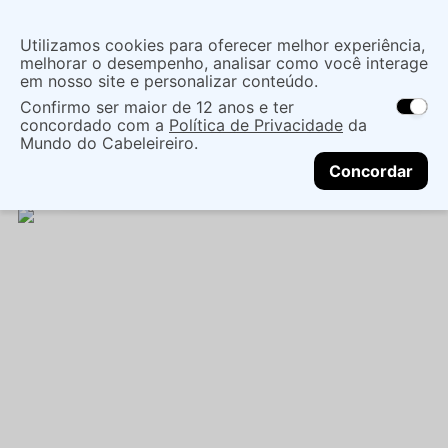
Insira uma
Utilizamos cookies para oferecer melhor experiência,
localização
melhorar o desempenho, analisar como você interage
em nosso site e personalizar conteúdo.
O que você procura?
Confirmo ser maior de 12 anos e ter
As ofertas e opções de entrega variam de
concordado com a
Política de Privacidade
da
acordo com a região.
Não sei meu CEP
Maquiagem
Olho
Sombra E Pigmento
Mundo do Cabeleireiro.
CONTINUAR
PALETA DE SOMBRAS DUO RUBY KISSES GOLD -
Concordar
KISS NY