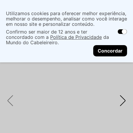
Insira uma
Utilizamos cookies para oferecer melhor experiência,
localização
melhorar o desempenho, analisar como você interage
em nosso site e personalizar conteúdo.
O que você procura?
Confirmo ser maior de 12 anos e ter
As ofertas e opções de entrega variam de
concordado com a
Política de Privacidade
da
acordo com a região.
Não sei meu CEP
Maquiagem
Olho
Sombra E Pigmento
Mundo do Cabeleireiro.
CONTINUAR
PALETA DE SOMBRA ZANPHY LINHA PELE 03
Concordar