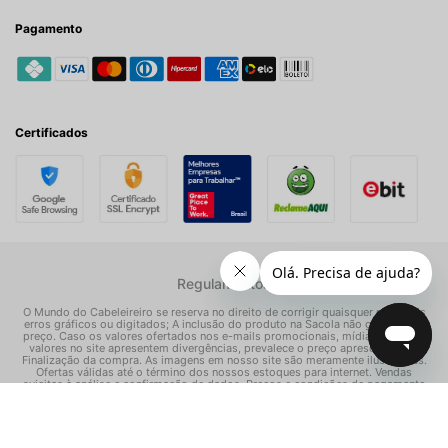
Pagamento
Certificados
Regulamentos
O Mundo do Cabeleireiro se reserva no direito de corrigir quaisquer possíveis
erros gráficos ou digitados; A inclusão do produto na Sacola não garante seu
preço. Caso os valores ofertados nos e-mails promocionais, mídias sociais e
valores no site apresentem divergências, prevalece o preço apresentado na
Finalização da compra. As imagens em nosso site são meramente ilustrativas.
Ofertas válidas até o término dos nossos estoques para internet. Vendas
sujeitas à análise e confirmação de dados. Preços e condições de pagamento
exclusivos para compras via internet, podendo variar nas nossas lojas físicas.
© Todos os direitos reservados Mundo dos Cosméticos S/A - CNPJ:
02.786.558/0001-70