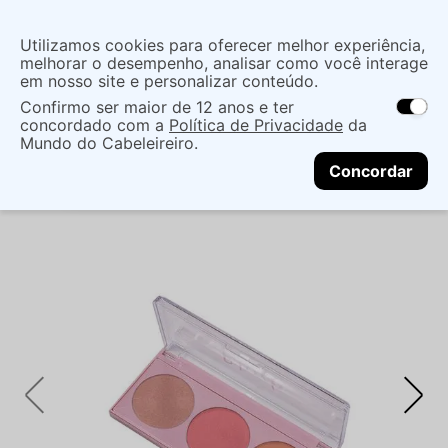
Insira uma
Utilizamos cookies para oferecer melhor experiência,
localização
melhorar o desempenho, analisar como você interage
em nosso site e personalizar conteúdo.
O que você procura?
Confirmo ser maior de 12 anos e ter
As ofertas e opções de entrega variam de
concordado com a
Política de Privacidade
da
acordo com a região.
Não sei meu CEP
Maquiagem
Face
Blush
PALETA DE BLUSH
Mundo do Cabeleireiro.
CONTINUAR
ZANPHY LINHA PELE
Concordar