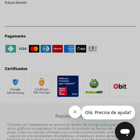
Educa Mundo
Pagamento
Certificados
Regulamentos
O Mundo do Cabeleireiro se reserva no direito de corrigir quaisquer possíveis
erros gráficos ou digitados; A inclusão do produto na Sacola não garante seu
preço. Caso os valores ofertados nos e-mails promocionais, mídias sociais e
valores no site apresentem divergências, prevalece o preço apresentado na
Finalização da compra. As imagens em nosso site são meramente ilustrativas.