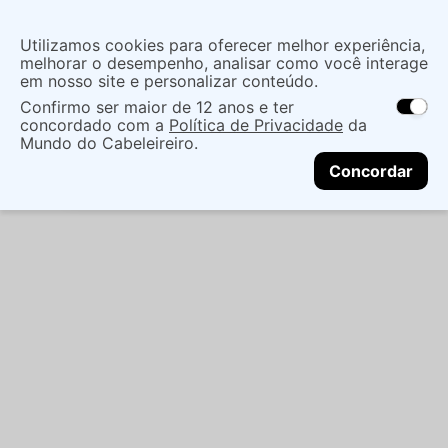
Insira uma
Utilizamos cookies para oferecer melhor experiência,
localização
melhorar o desempenho, analisar como você interage
em nosso site e personalizar conteúdo.
O que você procura?
Confirmo ser maior de 12 anos e ter
As ofertas e opções de entrega variam de
concordado com a
Política de Privacidade
da
acordo com a região.
Não sei meu CEP
Coloração
Marcas de Salão
Oxidantes
OX
Mundo do Cabeleireiro.
CONTINUAR
ALFAPARF CUBE 30V 1L - ALFAPARF
Concordar