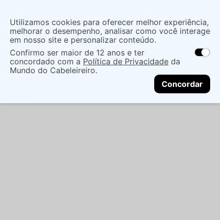
Insira uma
Utilizamos cookies para oferecer melhor experiência,
localização
melhorar o desempenho, analisar como você interage
em nosso site e personalizar conteúdo.
O que você procura?
Confirmo ser maior de 12 anos e ter
As ofertas e opções de entrega variam de
concordado com a
Política de Privacidade
da
acordo com a região.
Não sei meu CEP
Cabelo
Marcas Tradicionais
Finalizadores
Mundo do Cabeleireiro.
CONTINUAR
ÓLEO VULT CAP CACH CRES 90ML - VULT
Concordar