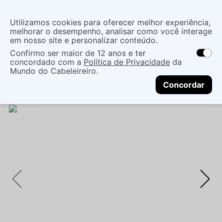
Insira uma
Utilizamos cookies para oferecer melhor experiência,
localização
melhorar o desempenho, analisar como você interage
em nosso site e personalizar conteúdo.
O que você procura?
Confirmo ser maior de 12 anos e ter
As ofertas e opções de entrega variam de
concordado com a
Política de Privacidade
da
acordo com a região.
Não sei meu CEP
Cuidados com o Corpo
Tratamento Corporal
Mundo do Cabeleireiro.
CONTINUAR
Oleo Corporal
ÓLEO CORPORAL PAIXÃO
Concordar
FRAMBOESA NEGRA 100ML - HIDRATAÇÃO