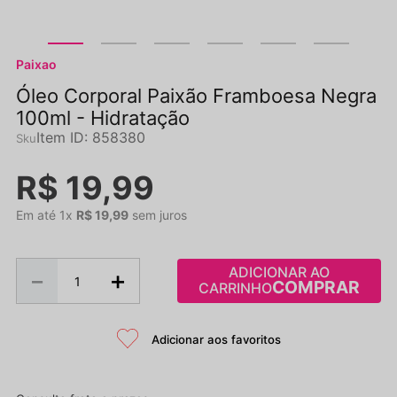
Paixao
Óleo Corporal Paixão Framboesa Negra
100ml - Hidratação
Item ID
:
858380
R$
19
,
99
Em até
1
x
R$
19
,
99
sem juros
ADICIONAR AO
－
＋
CARRINHO