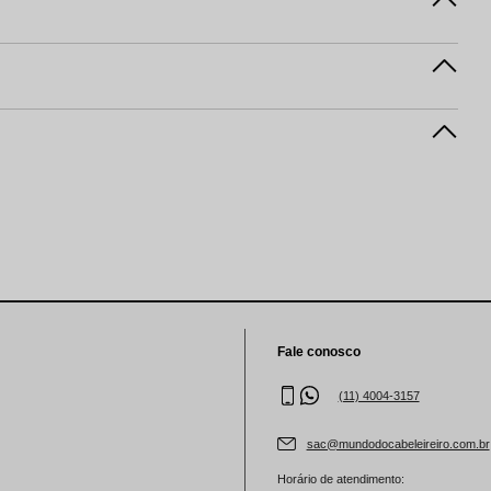
Fale conosco
(11) 4004-3157
sac@mundodocabeleireiro.com.br
Horário de atendimento: