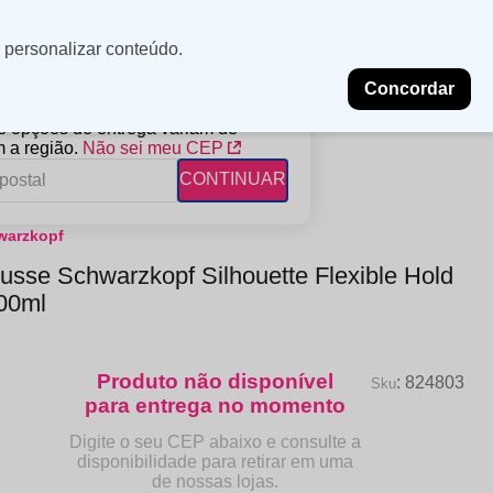
Minha
Insira uma
 personalizar conteúdo.
localização
conta
Concordar
PROMOÇÕES
NOSSAS LOJAS
BLOG
 e opções de entrega variam de
 a região.
Não sei meu CEP
CONTINUAR
warzkopf
FANTIL
RAGÂNCIAS
DESCARTÁVEIS
usse Schwarzkopf Silhouette Flexible Hold
ampoo
erfumes
Algodão
500ml
ndicionador
Lenços
eme de Pentear
Lenços Umedecidos
ave-in
:
824803