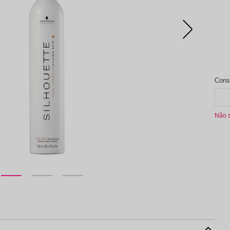
aleta de Sombra
Não 