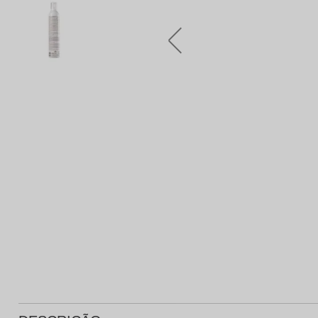
Protetor Solar
Tratamento Oral
P
Tônico e Adstringente`