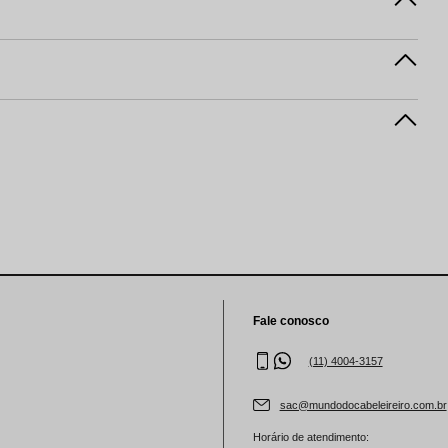
Fale conosco
(11) 4004-3157
sac@mundodocabeleireiro.com.br
Horário de atendimento: