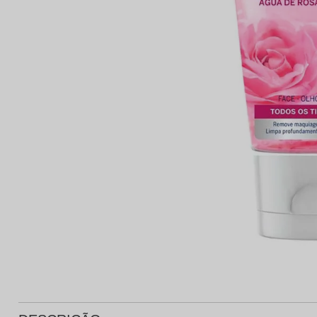
Protetor Solar
Tratamento Oral
P
Tônico e Adstringente`