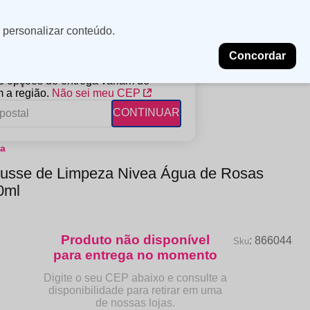
Minha
Insira uma
 personalizar conteúdo.
localização
conta
Concordar
PROMOÇÕES
NOSSAS LOJAS
BLOG
 e opções de entrega variam de
 a região.
Não sei meu CEP
CONTINUAR
ea
FANTIL
RAGÂNCIAS
DESCARTÁVEIS
usse de Limpeza Nivea Água de Rosas
ampoo
erfumes
Algodão
0ml
ndicionador
Lenços
eme de Pentear
Lenços Umedecidos
ave-in
:
866044