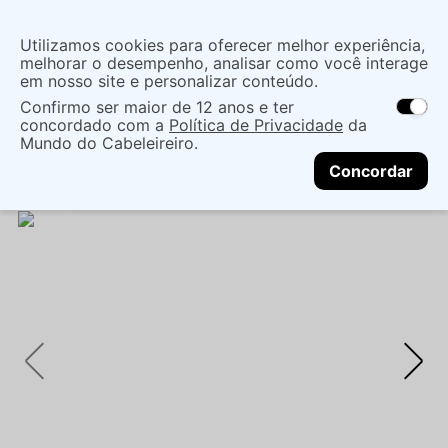
Insira uma
Utilizamos cookies para oferecer melhor experiência,
localização
melhorar o desempenho, analisar como você interage
em nosso site e personalizar conteúdo.
O que você procura?
Confirmo ser maior de 12 anos e ter
As ofertas e opções de entrega variam de
concordado com a
Política de Privacidade
da
acordo com a região.
Não sei meu CEP
Coloração
Produtos para Coloração
Mundo do Cabeleireiro.
CONTINUAR
Coloração Tonalizante
MATIZ KAMALEÃO COLOR
Concordar
MELRO VIOLET 150ML - KAMALEÃO COLOR