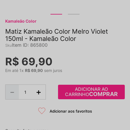
Kamaleão Color
Matiz Kamaleão Color Melro Violet
150ml - Kamaleão Color
Item ID
:
865800
R$
69
,
90
Em até
1
x
R$
69
,
90
sem juros
ADICIONAR AO
－
＋
CARRINHO