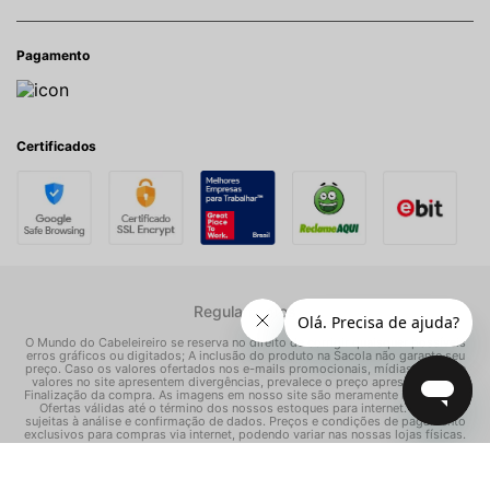
Pagamento
Certificados
Regulamentos
O Mundo do Cabeleireiro se reserva no direito de corrigir quaisquer possíveis
erros gráficos ou digitados; A inclusão do produto na Sacola não garante seu
preço. Caso os valores ofertados nos e-mails promocionais, mídias sociais e
valores no site apresentem divergências, prevalece o preço apresentado na
Finalização da compra. As imagens em nosso site são meramente ilustrativas.
Ofertas válidas até o término dos nossos estoques para internet. Vendas
sujeitas à análise e confirmação de dados. Preços e condições de pagamento
exclusivos para compras via internet, podendo variar nas nossas lojas físicas.
© Todos os direitos reservados Mundo dos Cosméticos S/A - CNPJ:
02.786.558/0001-70