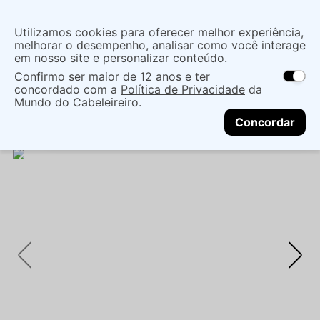
Insira uma
Utilizamos cookies para oferecer melhor experiência,
localização
melhorar o desempenho, analisar como você interage
em nosso site e personalizar conteúdo.
O que você procura?
Confirmo ser maior de 12 anos e ter
As ofertas e opções de entrega variam de
concordado com a
Política de Privacidade
da
acordo com a região.
Não sei meu CEP
Maquiagem
Olho
Mascara Para Cílios
Mundo do Cabeleireiro.
CONTINUAR
MÁSCARA PARA CÍLIOS KAREN BACHINI
Concordar
VOLUMOSOS NETUNO - KAREN BACHINI BEAUTY