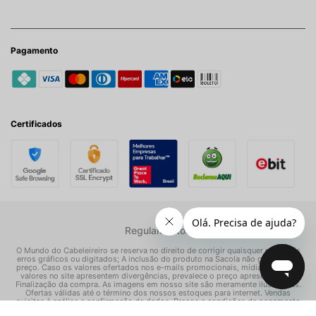
Pagamento
Certificados
Regulamentos
O Mundo do Cabeleireiro se reserva no direito de corrigir quaisquer possíveis
erros gráficos ou digitados; A inclusão do produto na Sacola não garante seu
preço. Caso os valores ofertados nos e-mails promocionais, mídias sociais e
valores no site apresentem divergências, prevalece o preço apresentado na
Finalização da compra. As imagens em nosso site são meramente ilustrativas.
Ofertas válidas até o término dos nossos estoques para internet. Vendas
sujeitas à análise e confirmação de dados. Preços e condições de pagamento
exclusivos para compras via internet, podendo variar nas nossas lojas físicas.