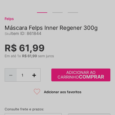
Felps
Máscara Felps Inner Regener 300g
Item ID
:
861844
R$
61
,
99
Em até
1
x
R$
61
,
99
sem juros
ADICIONAR AO
－
＋
CARRINHO