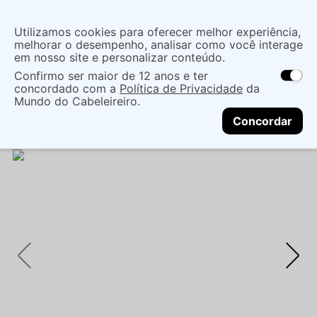
Insira uma
Utilizamos cookies para oferecer melhor experiência,
localização
melhorar o desempenho, analisar como você interage
em nosso site e personalizar conteúdo.
O que você procura?
Confirmo ser maior de 12 anos e ter
As ofertas e opções de entrega variam de
concordado com a
Política de Privacidade
da
acordo com a região.
Não sei meu CEP
Cabelo
Marcas Tradicionais
Mundo do Cabeleireiro.
CONTINUAR
Tratamentos EspecÍficos
MÁSCARA FELPS INNER
Concordar
REGENER 300G