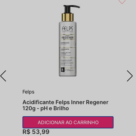
Felps
Acidificante Felps Inner Regener
120g - pH e Brilho
ADICIONAR AO CARRINHO
R$
53
,
99