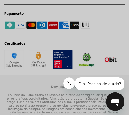
Pagamento
Certificados
Regulamentos
O Mundo do Cabeleireiro se reserva no direito de corrigir quaisquer possíveis
erros gráficos ou digitados; A inclusão do produto na Sacola não garante seu
preço. Caso os valores ofertados nos e-mails promocionais, mídias sociais e
valores no site apresentem divergências, prevalece o preço apresentado na
Finalização da compra. As imagens em nosso site são meramente ilustrativas.
Ofertas válidas até o término dos nossos estoques para internet. Vendas
sujeitas à análise e confirmação de dados. Preços e condições de pagamento
exclusivos para compras via internet, podendo variar nas nossas lojas físicas.
© Todos os direitos reservados Mundo dos Cosméticos S/A - CNPJ: