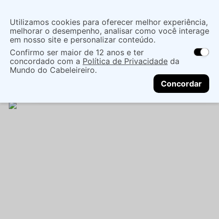
Insira uma
Utilizamos cookies para oferecer melhor experiência,
localização
melhorar o desempenho, analisar como você interage
em nosso site e personalizar conteúdo.
O que você procura?
Confirmo ser maior de 12 anos e ter
As ofertas e opções de entrega variam de
concordado com a
Política de Privacidade
da
acordo com a região.
Não sei meu CEP
Maquiagem
Olho
Sobrancelhas
MÁSCARA
Mundo do Cabeleireiro.
CONTINUAR
DE SOBRANCELHAS INCOLOR PLUTÃO - KAREN
Concordar
BACHINI BEAUTY