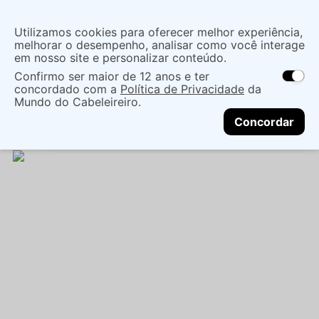
Insira uma
Utilizamos cookies para oferecer melhor experiência,
localização
melhorar o desempenho, analisar como você interage
em nosso site e personalizar conteúdo.
O que você procura?
Confirmo ser maior de 12 anos e ter
As ofertas e opções de entrega variam de
concordado com a
Política de Privacidade
da
acordo com a região.
Não sei meu CEP
Cabelo
Marcas Tradicionais
Mundo do Cabeleireiro.
CONTINUAR
Tratamentos EspecÍficos
MÁSCARA CAPILAR
Concordar
SIÀGE GLOW EXPERT 250G - EUDORA