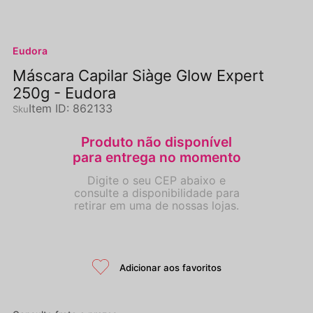
Eudora
Máscara Capilar Siàge Glow Expert
250g - Eudora
Item ID
:
862133