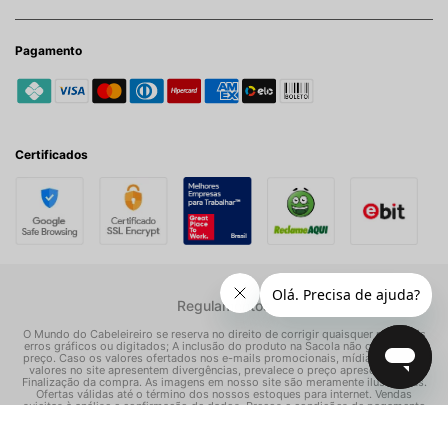
Pagamento
Certificados
Regulamentos
O Mundo do Cabeleireiro se reserva no direito de corrigir quaisquer possíveis
erros gráficos ou digitados; A inclusão do produto na Sacola não garante seu
preço. Caso os valores ofertados nos e-mails promocionais, mídias sociais e
valores no site apresentem divergências, prevalece o preço apresentado na
Finalização da compra. As imagens em nosso site são meramente ilustrativas.
Ofertas válidas até o término dos nossos estoques para internet. Vendas
sujeitas à análise e confirmação de dados. Preços e condições de pagamento
exclusivos para compras via internet, podendo variar nas nossas lojas físicas.
© Todos os direitos reservados Mundo dos Cosméticos S/A - CNPJ: