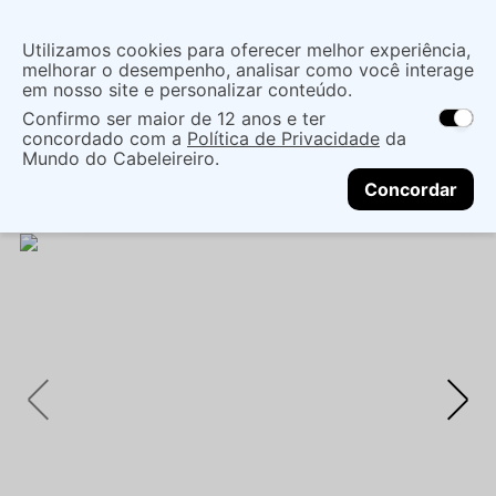
Insira uma
Utilizamos cookies para oferecer melhor experiência,
localização
melhorar o desempenho, analisar como você interage
em nosso site e personalizar conteúdo.
O que você procura?
Confirmo ser maior de 12 anos e ter
As ofertas e opções de entrega variam de
concordado com a
Política de Privacidade
da
acordo com a região.
Não sei meu CEP
Cabelo
Marcas De Salão
Mundo do Cabeleireiro.
CONTINUAR
Tratamentos EspecÍficos
MÁSCARA CAPILAR
Concordar
SEBASTIAN DARK OIL - 150ML