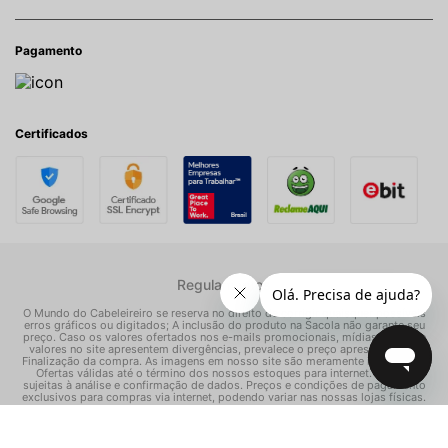
Pagamento
Certificados
Regulamentos
O Mundo do Cabeleireiro se reserva no direito de corrigir quaisquer possíveis
erros gráficos ou digitados; A inclusão do produto na Sacola não garante seu
preço. Caso os valores ofertados nos e-mails promocionais, mídias sociais e
valores no site apresentem divergências, prevalece o preço apresentado na
Finalização da compra. As imagens em nosso site são meramente ilustrativas.
Ofertas válidas até o término dos nossos estoques para internet. Vendas
sujeitas à análise e confirmação de dados. Preços e condições de pagamento
exclusivos para compras via internet, podendo variar nas nossas lojas físicas.
© Todos os direitos reservados Mundo dos Cosméticos S/A - CNPJ:
02.786.558/0001-70