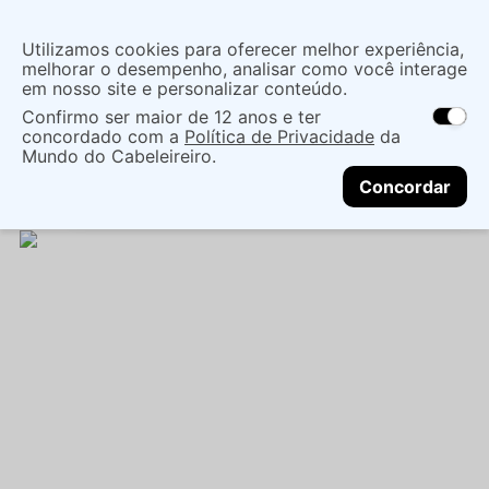
Insira uma
Utilizamos cookies para oferecer melhor experiência,
localização
melhorar o desempenho, analisar como você interage
em nosso site e personalizar conteúdo.
O que você procura?
Confirmo ser maior de 12 anos e ter
As ofertas e opções de entrega variam de
concordado com a
Política de Privacidade
da
acordo com a região.
Não sei meu CEP
Cabelo
Marcas De Salão
Mundo do Cabeleireiro.
CONTINUAR
Tratamentos EspecÍficos
MÁSCARA CAPILAR
Concordar
CONDICIONANTE BRAÉ STAGES NUTRITION 200G