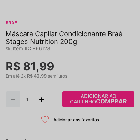
BRAÉ
Máscara Capilar Condicionante Braé
Stages Nutrition 200g
Item ID
:
866123
R$
81
,
99
Em até
2
x
R$
40
,
99
sem juros
ADICIONAR AO
－
＋
CARRINHO