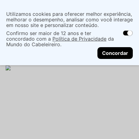
Insira uma
Utilizamos cookies para oferecer melhor experiência,
localização
melhorar o desempenho, analisar como você interage
em nosso site e personalizar conteúdo.
O que você procura?
Confirmo ser maior de 12 anos e ter
As ofertas e opções de entrega variam de
concordado com a
Política de Privacidade
da
acordo com a região.
Não sei meu CEP
Cabelo
Marcas Tradicionais
Mundo do Cabeleireiro.
CONTINUAR
Tratamentos EspecÍficos
MASC*F* LOLA MORTE
Concordar
SUBITA VERAO 450G