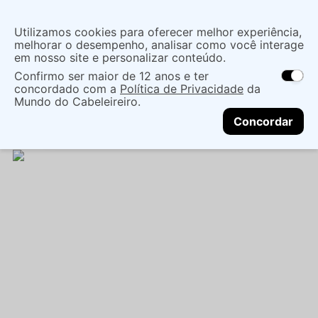
Insira uma
Utilizamos cookies para oferecer melhor experiência,
localização
melhorar o desempenho, analisar como você interage
em nosso site e personalizar conteúdo.
O que você procura?
Confirmo ser maior de 12 anos e ter
As ofertas e opções de entrega variam de
concordado com a
Política de Privacidade
da
acordo com a região.
Não sei meu CEP
Eletro
Eletro Cabelo
Mundo do Cabeleireiro.
CONTINUAR
Maquinas De Corte E Acabamento
MÁQUINA
Concordar
WAHL PRO CUT 220V - WAHL CLIPPER