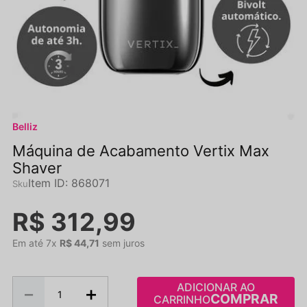
Belliz
Máquina de Acabamento Vertix Max
Shaver
Item ID
:
868071
R$
312
,
99
Em até
7
x
R$
44
,
71
sem juros
ADICIONAR AO
－
＋
CARRINHO