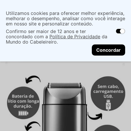
Insira uma
Utilizamos cookies para oferecer melhor experiência,
localização
melhorar o desempenho, analisar como você interage
em nosso site e personalizar conteúdo.
O que você procura?
Confirmo ser maior de 12 anos e ter
As ofertas e opções de entrega variam de
concordado com a
Política de Privacidade
da
acordo com a região.
Não sei meu CEP
Eletro
Eletro Cabelo
Mundo do Cabeleireiro.
CONTINUAR
Maquinas De Corte E Acabamento
MÁQUINA DE
Concordar
ACABAMENTO VERTIX MAX SHAVER