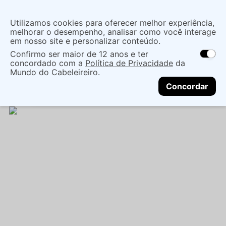
Insira uma
Utilizamos cookies para oferecer melhor experiência,
localização
melhorar o desempenho, analisar como você interage
em nosso site e personalizar conteúdo.
O que você procura?
Confirmo ser maior de 12 anos e ter
As ofertas e opções de entrega variam de
concordado com a
Política de Privacidade
da
acordo com a região.
Não sei meu CEP
Cuidados com o Corpo
Tratamento Corporal
Mundo do Cabeleireiro.
CONTINUAR
Hidratante
MANTEIGA REPARADORA LOLA
Concordar
AÇAÍDERA 240ML - LOLA COSMETICS