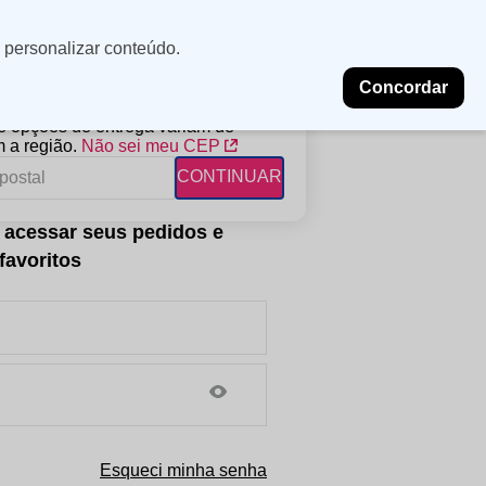
Minha
Insira uma
 personalizar conteúdo.
localização
conta
Concordar
PROMOÇÕES
NOSSAS LOJAS
BLOG
 e opções de entrega variam de
 a região.
Não sei meu CEP
CONTINUAR
FANTIL
RAGÂNCIAS
DESCARTÁVEIS
ampoo
erfumes
Algodão
ndicionador
Lenços
eme de Pentear
Lenços Umedecidos
ave-in
Esqueci minha senha