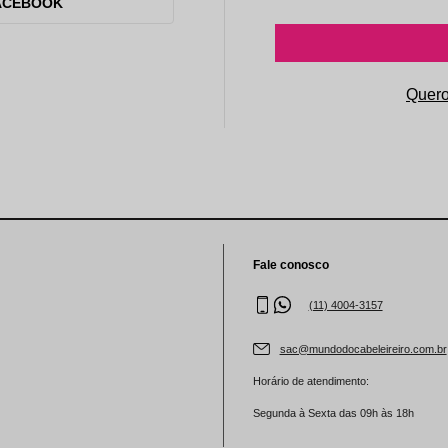
aleta de Sombra
ACEBOOK
Fale conosco
(11) 4004-3157
sac@mundodocabeleireiro.com.br
Horário de atendimento:
Segunda à Sexta das 09h às 18h