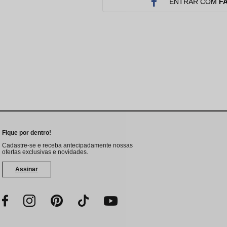
Protetor Solar
Tratamento Oral
P
ENTRAR COM
F
Tônico e Adstringente`
Fique por dentro!
Cadastre-se e receba antecipadamente nossas
ofertas exclusivas e novidades.
Assinar