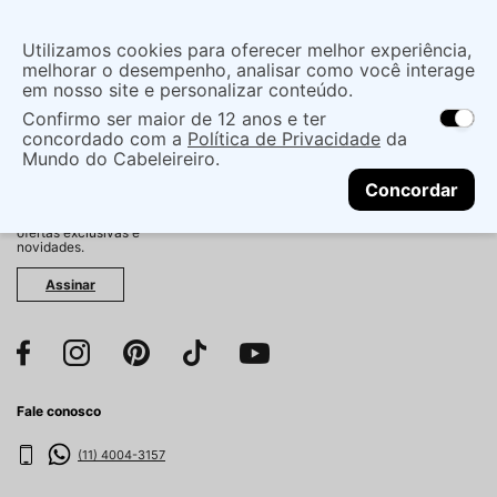
Insira uma
Utilizamos cookies para oferecer melhor experiência,
localização
melhorar o desempenho, analisar como você interage
em nosso site e personalizar conteúdo.
O que você procura?
Confirmo ser maior de 12 anos e ter
As ofertas e opções de entrega variam de
concordado com a
Política de Privacidade
da
acordo com a região.
Não sei meu CEP
Mundo do Cabeleireiro.
CONTINUAR
Fique por dentro!
Concordar
Cadastre-se e receba
antecipadamente nossas
ofertas exclusivas e
novidades.
Assinar
Fale conosco
(11) 4004-3157