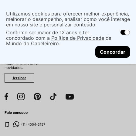
Insira uma
Utilizamos cookies para oferecer melhor experiência,
localização
melhorar o desempenho, analisar como você interage
em nosso site e personalizar conteúdo.
O que você procura?
Confirmo ser maior de 12 anos e ter
As ofertas e opções de entrega variam de
concordado com a
Política de Privacidade
da
acordo com a região.
Não sei meu CEP
Mundo do Cabeleireiro.
CONTINUAR
Fique por dentro!
Concordar
Cadastre-se e receba
antecipadamente nossas
ofertas exclusivas e
novidades.
Assinar
Fale conosco
(11) 4004-3157