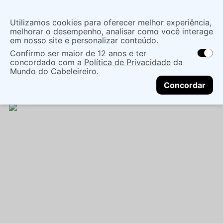
Insira uma
Utilizamos cookies para oferecer melhor experiência,
localização
melhorar o desempenho, analisar como você interage
em nosso site e personalizar conteúdo.
O que você procura?
Confirmo ser maior de 12 anos e ter
As ofertas e opções de entrega variam de
concordado com a
Política de Privacidade
da
acordo com a região.
Não sei meu CEP
Mãos e Pés
Acessorios E Cutelaria
Lixas
Mundo do Cabeleireiro.
CONTINUAR
LIXA SANTA CLARA PARA UNHAS MINI
Concordar
CANARINHO - 100 UNIDADES