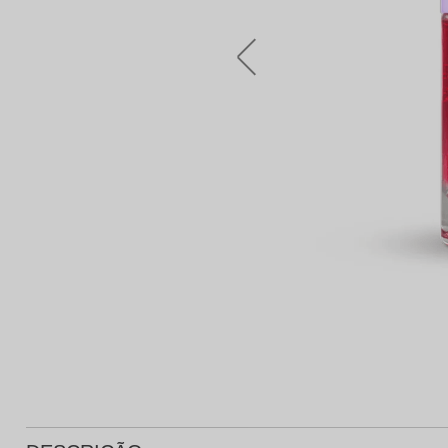
Protetor Solar
Tratamento Oral
P
Tônico e Adstringente`