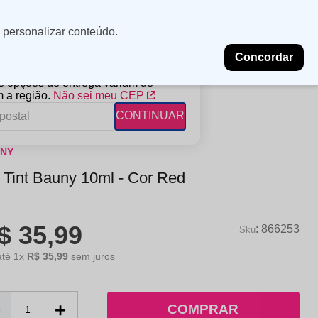
Minha
Insira uma
 personalizar conteúdo.
localização
conta
Concordar
PROMOÇÕES
NOSSAS LOJAS
BLOG
 e opções de entrega variam de
 a região.
Não sei meu CEP
CONTINUAR
NY
FANTIL
RAGÂNCIAS
DESCARTÁVEIS
 Tint Bauny 10ml - Cor Red
ampoo
erfumes
Algodão
ndicionador
Lenços
$
35
,
99
eme de Pentear
Lenços Umedecidos
:
866253
ave-in
até
1
x
R$
35
,
99
sem juros
－
＋