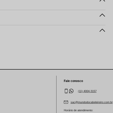
Fale conosco
(11) 4004-3157
sac@mundodocabeleireiro.com.br
Horário de atendimento: