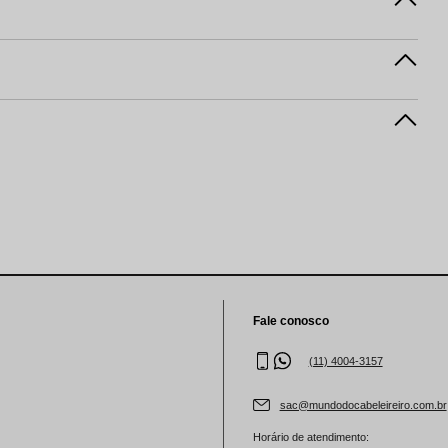
Fale conosco
(11) 4004-3157
sac@mundodocabeleireiro.com.br
Horário de atendimento: