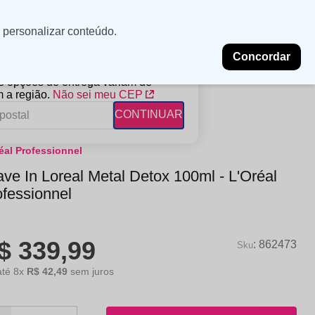
Minha
Insira uma
 personalizar conteúdo.
localização
conta
Concordar
PROMOÇÕES
NOSSAS LOJAS
BLOG
 e opções de entrega variam de
 a região.
Não sei meu CEP
CONTINUAR
éal Professionnel
FANTIL
RAGÂNCIAS
DESCARTÁVEIS
ve In Loreal Metal Detox 100ml - L'Oréal
ampoo
erfumes
Algodão
ofessionnel
ndicionador
Lenços
eme de Pentear
Lenços Umedecidos
$
339
,
99
ave-in
:
862473
até
8
x
R$
42
,
49
sem juros