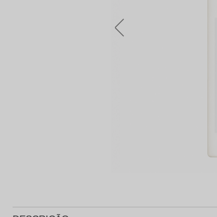
Protetor Solar
Tratamento Oral
P
Tônico e Adstringente`