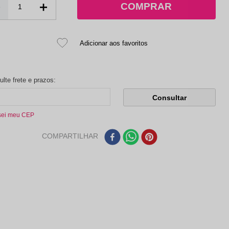
－
＋
sei meu CEP
COMPARTILHAR