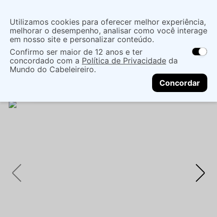
Insira uma
Utilizamos cookies para oferecer melhor experiência,
localização
melhorar o desempenho, analisar como você interage
em nosso site e personalizar conteúdo.
O que você procura?
Confirmo ser maior de 12 anos e ter
As ofertas e opções de entrega variam de
concordado com a
Política de Privacidade
da
acordo com a região.
Não sei meu CEP
Cabelo
Marcas De Salão
Finalizadores
Mundo do Cabeleireiro.
CONTINUAR
LEAVE IN KOSE BR COLOR SHINING ESS 120ML -
Concordar
STEPHEN KNOLL