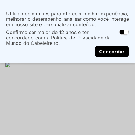
Insira uma
Utilizamos cookies para oferecer melhor experiência,
localização
melhorar o desempenho, analisar como você interage
em nosso site e personalizar conteúdo.
O que você procura?
Confirmo ser maior de 12 anos e ter
As ofertas e opções de entrega variam de
concordado com a
Política de Privacidade
da
acordo com a região.
Não sei meu CEP
Maquiagem
Boca
Lápis E Delineador Labial
Mundo do Cabeleireiro.
CONTINUAR
LAPISEIRA LABIAL BT LIPSHAPE MOCHA - BRUNA
Concordar
TAVARES