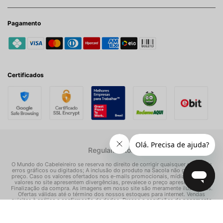
Pagamento
Certificados
Regulamentos
O Mundo do Cabeleireiro se reserva no direito de corrigir quaisquer possíveis
erros gráficos ou digitados; A inclusão do produto na Sacola não garante seu
preço. Caso os valores ofertados nos e-mails promocionais, mídias sociais e
valores no site apresentem divergências, prevalece o preço apresentado na
Finalização da compra. As imagens em nosso site são meramente ilustrativas.
Ofertas válidas até o término dos nossos estoques para internet. Vendas
sujeitas à análise e confirmação de dados. Preços e condições de pagamento
exclusivos para compras via internet, podendo variar nas nossas lojas físicas.
© Todos os direitos reservados Mundo dos Cosméticos S/A - CNPJ: