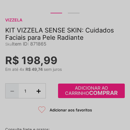
VIZZELA
KIT VIZZELA SENSE SKIN: Cuidados
Faciais para Pele Radiante
Item ID
:
871865
R$
198
,
99
Em até
4
x
R$
49
,
74
sem juros
ADICIONAR AO
－
＋
CARRINHO