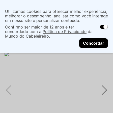
Insira uma
Utilizamos cookies para oferecer melhor experiência,
localização
melhorar o desempenho, analisar como você interage
em nosso site e personalizar conteúdo.
O que você procura?
Confirmo ser maior de 12 anos e ter
As ofertas e opções de entrega variam de
concordado com a
Política de Privacidade
da
acordo com a região.
Não sei meu CEP
Maquiagem
Face
Tratamento Facial
KIT
Mundo do Cabeleireiro.
CONTINUAR
VIZZELA SENSE SKIN: CUIDADOS FACIAIS PARA PELE
Concordar
RADIANTE