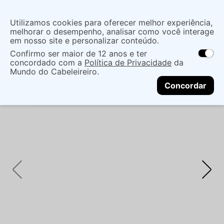
Insira uma
Utilizamos cookies para oferecer melhor experiência,
localização
melhorar o desempenho, analisar como você interage
em nosso site e personalizar conteúdo.
O que você procura?
Confirmo ser maior de 12 anos e ter
As ofertas e opções de entrega variam de
concordado com a
Política de Privacidade
da
acordo com a região.
Não sei meu CEP
Cabelo
Marcas Tradicionais
Kit Capilar
Mundo do Cabeleireiro.
CONTINUAR
KIT STEPHEN KNOLL MOIST & CONTROL
Concordar