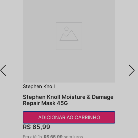
Stephen Knoll
Stephen Knoll Moisture & Damage
Repair Mask 45G
ADICIONAR AO CARRINHO
R$
65
,
99
Em até
1
x
R$
65
,
99
sem juros