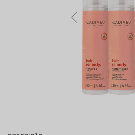
Protetor Solar
Tratamento Oral
P
Tônico e Adstringente`