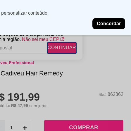
Minha
Insira uma
 personalizar conteúdo.
localização
conta
Concordar
PROMOÇÕES
NOSSAS LOJAS
BLOG
 e opções de entrega variam de
 a região.
Não sei meu CEP
CONTINUAR
veu Professional
FANTIL
RAGÂNCIAS
DESCARTÁVEIS
t Cadiveu Hair Remedy
ampoo
erfumes
Algodão
ndicionador
Lenços
$
191
,
99
eme de Pentear
Lenços Umedecidos
:
862362
ave-in
até
4
x
R$
47
,
99
sem juros
－
＋