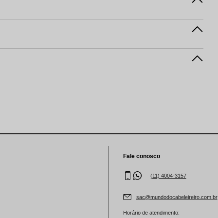
Fale conosco
(11) 4004-3157
sac@mundodocabeleireiro.com.br
Horário de atendimento: