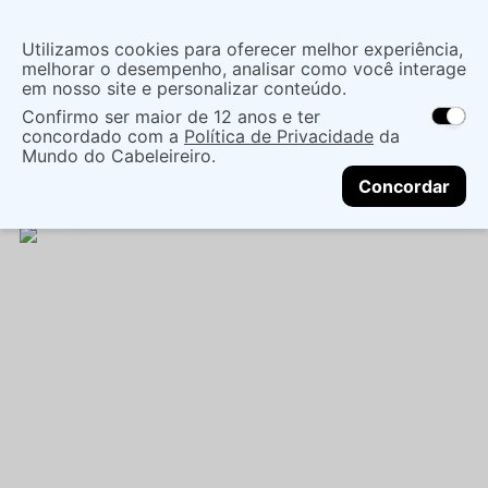
Insira uma
Utilizamos cookies para oferecer melhor experiência,
localização
melhorar o desempenho, analisar como você interage
em nosso site e personalizar conteúdo.
O que você procura?
Confirmo ser maior de 12 anos e ter
As ofertas e opções de entrega variam de
concordado com a
Política de Privacidade
da
acordo com a região.
Não sei meu CEP
Cabelo
Marcas De Salão
Kit Capilar
KIT
Mundo do Cabeleireiro.
CONTINUAR
CADIVEU ESSENTIALS LIMP HOMECARE 3 -
Concordar
CADIVEU PROFESSIONAL