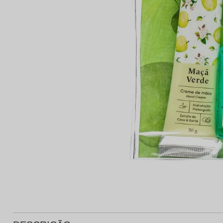
Protetor Solar
Tratamento Oral
P
Tônico e Adstringente`