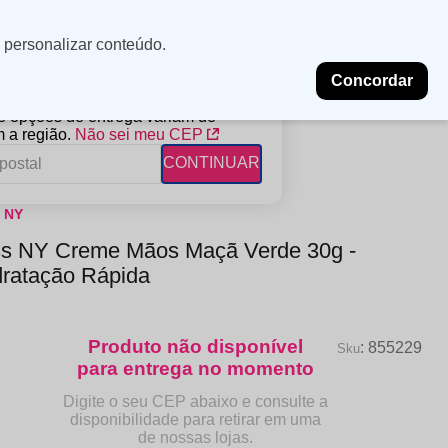
Minha
Insira uma
 personalizar conteúdo.
localização
conta
Concordar
PROMOÇÕES
NOSSAS LOJAS
BLOG
 e opções de entrega variam de
 a região.
Não sei meu CEP
CONTINUAR
s NY
FANTIL
RAGÂNCIAS
DESCARTÁVEIS
ss NY Creme Mãos Maçã Verde 30g -
ampoo
erfumes
Algodão
dratação Rápida
ndicionador
Lenços
eme de Pentear
Lenços Umedecidos
ave-in
:
855229