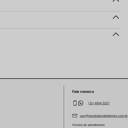
Fale conosco
(11) 4004-3157
sac@mundodocabeleireiro.com.br
Horário de atendimento: