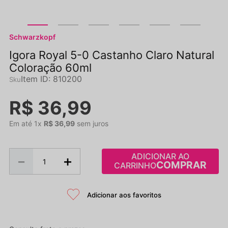
Schwarzkopf
Igora Royal 5-0 Castanho Claro Natural
Coloração 60ml
Item ID
:
810200
R$
36
,
99
Em até
1
x
R$
36
,
99
sem juros
ADICIONAR AO
－
＋
CARRINHO