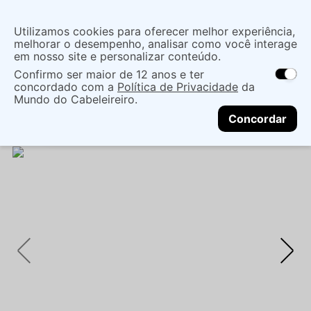
Insira uma
Utilizamos cookies para oferecer melhor experiência,
localização
melhorar o desempenho, analisar como você interage
em nosso site e personalizar conteúdo.
O que você procura?
Confirmo ser maior de 12 anos e ter
As ofertas e opções de entrega variam de
concordado com a
Política de Privacidade
da
acordo com a região.
Não sei meu CEP
Coloração
Marcas de Salão
Mundo do Cabeleireiro.
CONTINUAR
Coloração Permanente
IGORA ROYAL 5-0
Concordar
CASTANHO CLARO NATURAL COLORAÇÃO 60ML