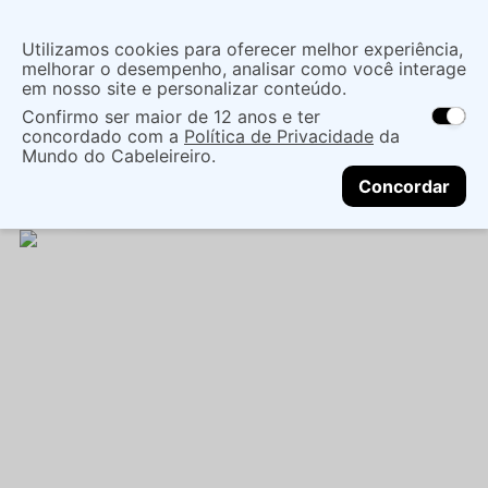
Insira uma
Utilizamos cookies para oferecer melhor experiência,
localização
melhorar o desempenho, analisar como você interage
em nosso site e personalizar conteúdo.
O que você procura?
Confirmo ser maior de 12 anos e ter
As ofertas e opções de entrega variam de
concordado com a
Política de Privacidade
da
acordo com a região.
Não sei meu CEP
Cuidados com o Corpo
Tratamento Corporal
Mundo do Cabeleireiro.
CONTINUAR
Hidratante
HIDRATANTE CORPORAL VIZCAYA
Concordar
VANILLA/MEL 200ML - DBB-VIZCAYA