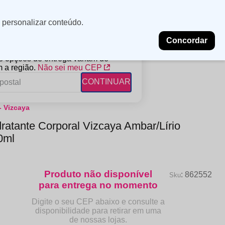
Minha
Insira uma
 personalizar conteúdo.
localização
conta
Concordar
PROMOÇÕES
NOSSAS LOJAS
BLOG
 e opções de entrega variam de
 a região.
Não sei meu CEP
CONTINUAR
 Vizcaya
FANTIL
RAGÂNCIAS
DESCARTÁVEIS
ratante Corporal Vizcaya Ambar/Lírio
ampoo
erfumes
Algodão
0ml
ndicionador
Lenços
eme de Pentear
Lenços Umedecidos
ave-in
:
862552