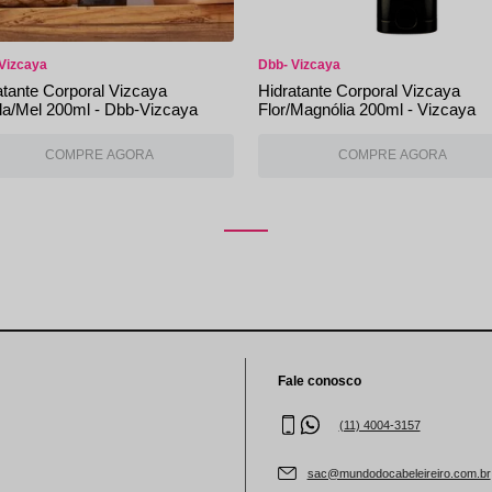
Vizcaya
Dbb- Vizcaya
atante Corporal Vizcaya
Hidratante Corporal Vizcaya
lla/Mel 200ml - Dbb-Vizcaya
Flor/Magnólia 200ml - Vizcaya
Fale conosco
(11) 4004-3157
sac@mundodocabeleireiro.com.br