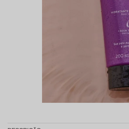
Protetor Solar
Tratamento Oral
P
Tônico e Adstringente`