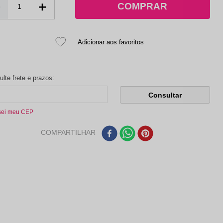
－
＋
sei meu CEP
COMPARTILHAR