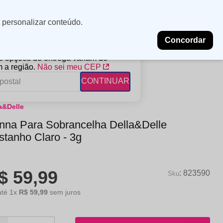
Minha
Insira uma
 personalizar conteúdo.
localização
conta
Concordar
PROMOÇÕES
NOSSAS LOJAS
BLOG
 e opções de entrega variam de
 a região.
Não sei meu CEP
CONTINUAR
a&Delle
FANTIL
RAGÂNCIAS
DESCARTÁVEIS
nna Para Sobrancelha Della&Delle
ampoo
erfumes
Algodão
stanho Claro - 3g
ndicionador
Lenços
eme de Pentear
Lenços Umedecidos
$
59
,
99
ave-in
:
823590
até
1
x
R$
59
,
99
sem juros