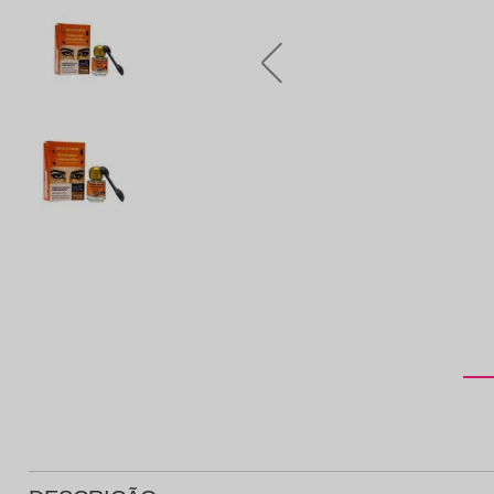
Protetor Solar
Tratamento Oral
P
Tônico e Adstringente`