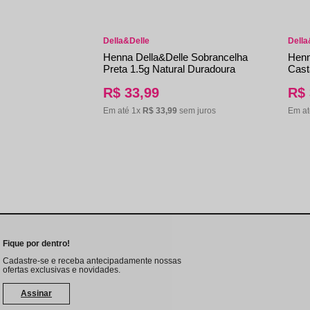
Della&Delle
Della
Henna Della&Delle Sobrancelha
Henn
Preta 1.5g Natural Duradoura
Cast
R$
33
,
99
R$
Em até
1
x
R$
33
,
99
sem juros
Em a
Fique por dentro!
Cadastre-se e receba antecipadamente nossas
ofertas exclusivas e novidades.
Assinar