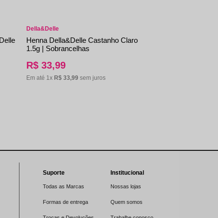
Della&Delle
Delle
Henna Della&Delle Castanho Claro
1.5g | Sobrancelhas
R$
33
,
99
Em até
1
x
R$
33
,
99
sem juros
Suporte
Institucional
Todas as Marcas
Nossas lojas
Formas de entrega
Quem somos
Trocas e Devoluções
Trabalhe conosco