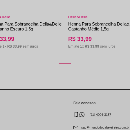
&Delle
Della&Delle
a Para Sobrancelha Della&Delle
Henna Para Sobrancelha Della&
anho Escuro 1,5g
Castanho Médio 1,5g
33
,
99
R$
33
,
99
té
1
x
R$
33
,
99
sem juros
Em até
1
x
R$
33
,
99
sem juros
Fale conosco
(11) 4004-3157
sac@mundodocabeleireiro.com.br