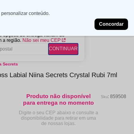
Minha
Insira uma
 personalizar conteúdo.
localização
conta
Concordar
PROMOÇÕES
NOSSAS LOJAS
BLOG
 e opções de entrega variam de
 a região.
Não sei meu CEP
CONTINUAR
a Secrets
FANTIL
RAGÂNCIAS
DESCARTÁVEIS
ss Labial Niina Secrets Crystal Rubi 7ml
ampoo
erfumes
Algodão
ndicionador
Lenços
eme de Pentear
Lenços Umedecidos
:
859508
ave-in