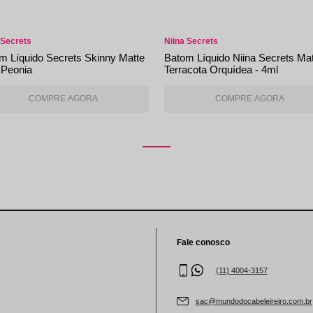
 Secrets
Niina Secrets
m Líquido Secrets Skinny Matte
Batom Líquido Niina Secrets Ma
 Peonia
Terracota Orquídea - 4ml
Fale conosco
(11) 4004-3157
sac@mundodocabeleireiro.com.br