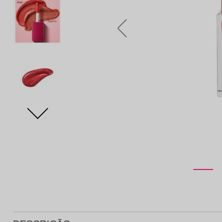
Protetor Solar
Tratamento Oral
P
Tônico e Adstringente`