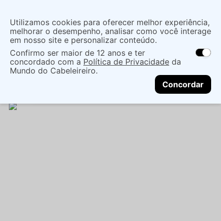
Insira uma
Utilizamos cookies para oferecer melhor experiência,
localização
melhorar o desempenho, analisar como você interage
em nosso site e personalizar conteúdo.
O que você procura?
Confirmo ser maior de 12 anos e ter
As ofertas e opções de entrega variam de
concordado com a
Política de Privacidade
da
acordo com a região.
Não sei meu CEP
Cabelo
Marcas Tradicionais
Finalizadores
Mundo do Cabeleireiro.
CONTINUAR
GELATINA FRIZZ CONTROL SALON LINE 310G -
Concordar
SALON LINE