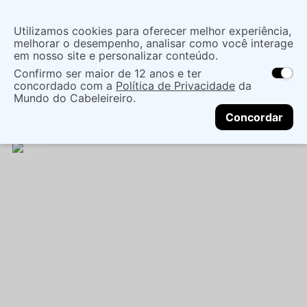
Insira uma
Utilizamos cookies para oferecer melhor experiência,
localização
melhorar o desempenho, analisar como você interage
em nosso site e personalizar conteúdo.
O que você procura?
Confirmo ser maior de 12 anos e ter
As ofertas e opções de entrega variam de
concordado com a
Política de Privacidade
da
acordo com a região.
Não sei meu CEP
Cabelo
Marcas Tradicionais
Fixadores
Mundo do Cabeleireiro.
CONTINUAR
GEL DEFINIDOR S LINE DAY AFTER 300G - SALON
Concordar
LINE