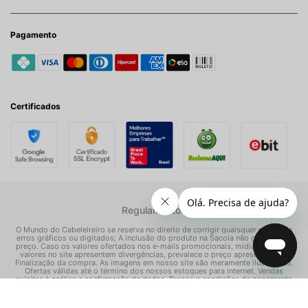
Pagamento
Certificados
Regulamentos
O Mundo do Cabeleireiro se reserva no direito de corrigir quaisquer possíveis
erros gráficos ou digitados; A inclusão do produto na Sacola não garante seu
preço. Caso os valores ofertados nos e-mails promocionais, mídias sociais e
valores no site apresentem divergências, prevalece o preço apresentado na
Finalização da compra. As imagens em nosso site são meramente ilustrativas.
Ofertas válidas até o término dos nossos estoques para internet. Vendas
sujeitas à análise e confirmação de dados. Preços e condições de pagamento
exclusivos para compras via internet, podendo variar nas nossas lojas físicas.
© Todos os direitos reservados Mundo dos Cosméticos S/A - CNPJ: