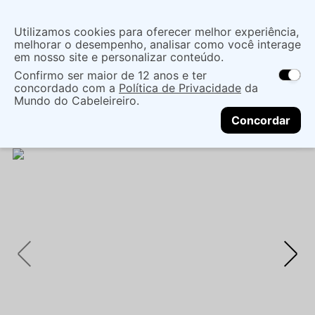
Insira uma
Utilizamos cookies para oferecer melhor experiência,
localização
melhorar o desempenho, analisar como você interage
em nosso site e personalizar conteúdo.
O que você procura?
Confirmo ser maior de 12 anos e ter
As ofertas e opções de entrega variam de
concordado com a
Política de Privacidade
da
acordo com a região.
Não sei meu CEP
Cabelo
Marcas Tradicionais
Mundo do Cabeleireiro.
CONTINUAR
Tratamentos EspecÍficos
FLUIDO LOWELL LISO
Concordar
MÁGICO 200ML: LISO & PROTEÇÃO TÉRMICA