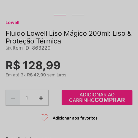
Lowell
Fluido Lowell Liso Mágico 200ml: Liso &
Proteção Térmica
Item ID
:
863220
R$
128
,
99
Em até
3
x
R$
42
,
99
sem juros
ADICIONAR AO
－
＋
CARRINHO