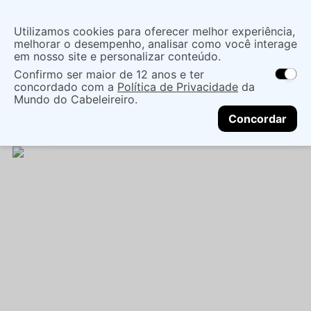
Insira uma
Utilizamos cookies para oferecer melhor experiência,
localização
melhorar o desempenho, analisar como você interage
em nosso site e personalizar conteúdo.
O que você procura?
Confirmo ser maior de 12 anos e ter
As ofertas e opções de entrega variam de
concordado com a
Política de Privacidade
da
acordo com a região.
Não sei meu CEP
Cabelo
Marcas Tradicionais
Mundo do Cabeleireiro.
CONTINUAR
Tratamentos EspecÍficos
FLUÍDO ANTIFRIZZ FELPS
Concordar
XBTX QUIABO 120ML