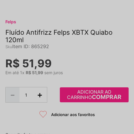
Felps
Fluído Antifrizz Felps XBTX Quiabo
120ml
Item ID
:
865292
R$
51
,
99
Em até
1
x
R$
51
,
99
sem juros
ADICIONAR AO
－
＋
CARRINHO