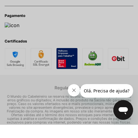
Pagamento
Certificados
Regulamentos
O Mundo do Cabeleireiro se reserva no direito de corrigir quaisquer possíveis
erros gráficos ou digitados; A inclusão do produto na Sacola não garante seu
preço. Caso os valores ofertados nos e-mails promocionais, mídias sociais e
valores no site apresentem divergências, prevalece o preço apresentado na
Finalização da compra. As imagens em nosso site são meramente ilustrativas.
Ofertas válidas até o término dos nossos estoques para internet. Vendas
sujeitas à análise e confirmação de dados. Preços e condições de pagamento
exclusivos para compras via internet, podendo variar nas nossas lojas físicas.
© Todos os direitos reservados Mundo dos Cosméticos S/A - CNPJ:
02.786.558/0001-70