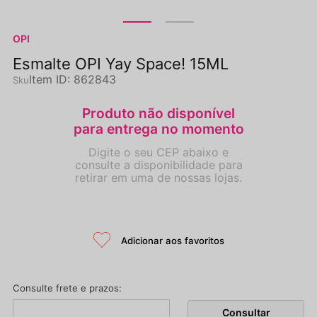
OPI
Esmalte OPI Yay Space! 15ML
Item ID
:
862843