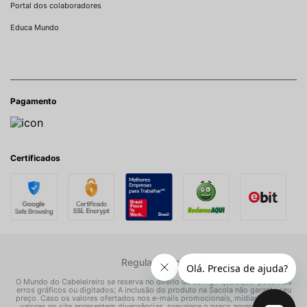
Portal dos colaboradores
Educa Mundo
Pagamento
Certificados
Regulamentos
O Mundo do Cabeleireiro se reserva no direito de corrigir quaisquer possíveis
erros gráficos ou digitados; A inclusão do produto na Sacola não garante seu
preço. Caso os valores ofertados nos e-mails promocionais, mídias sociais e
valores no site apresentem divergências, prevalece o preço apresentado na