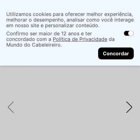
Insira uma
Utilizamos cookies para oferecer melhor experiência,
localização
melhorar o desempenho, analisar como você interage
em nosso site e personalizar conteúdo.
O que você procura?
Confirmo ser maior de 12 anos e ter
As ofertas e opções de entrega variam de
concordado com a
Política de Privacidade
da
acordo com a região.
Não sei meu CEP
Mãos e Pés
Cuidado Com As Mãos
Mundo do Cabeleireiro.
CONTINUAR
Esmaltes
ESMALTE OPI YAY SPACE! 15ML
Concordar