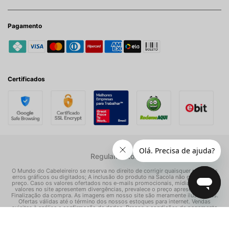
Pagamento
Certificados
Regulamentos
O Mundo do Cabeleireiro se reserva no direito de corrigir quaisquer possíveis
erros gráficos ou digitados; A inclusão do produto na Sacola não garante seu
preço. Caso os valores ofertados nos e-mails promocionais, mídias sociais e
valores no site apresentem divergências, prevalece o preço apresentado na
Finalização da compra. As imagens em nosso site são meramente ilustrativas.
Ofertas válidas até o término dos nossos estoques para internet. Vendas
sujeitas à análise e confirmação de dados. Preços e condições de pagamento
exclusivos para compras via internet, podendo variar nas nossas lojas físicas.
© Todos os direitos reservados Mundo dos Cosméticos S/A - CNPJ: