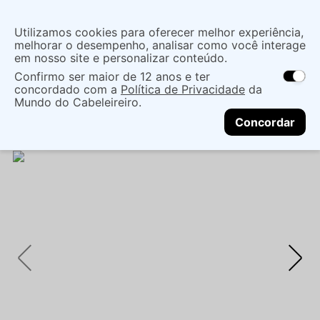
Insira uma
Utilizamos cookies para oferecer melhor experiência,
localização
melhorar o desempenho, analisar como você interage
em nosso site e personalizar conteúdo.
O que você procura?
Confirmo ser maior de 12 anos e ter
As ofertas e opções de entrega variam de
concordado com a
Política de Privacidade
da
acordo com a região.
Não sei meu CEP
Mãos e Pés
Cuidado Com As Mãos
Mundo do Cabeleireiro.
CONTINUAR
Esmaltes
ESMALTE METÁLICO 9 FREE - LAURA -
Concordar
BAUNY