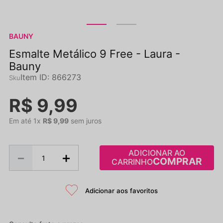
BAUNY
Esmalte Metálico 9 Free - Laura -
Bauny
Item ID
:
866273
R$
9
,
99
Em até
1
x
R$
9
,
99
sem juros
ADICIONAR AO
－
＋
CARRINHO